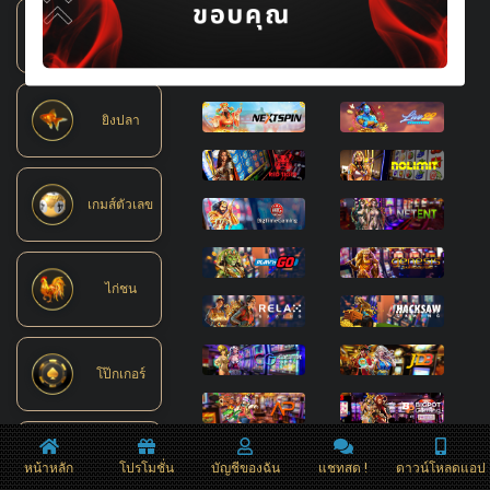
ล็อตเตอรี่
ยิงปลา
เกมส์ตัวเลข
ไก่ชน
โป๊กเกอร์
ฟอเร็กซ์
หน้าหลัก
โปรโมชั่น
บัญชีของฉัน
แชทสด !
ดาวน์โหลดแอป