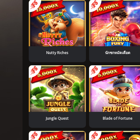
Nutty Riches
นักชกหมัดเดือด
Jungle Quest
Blade of Fortune