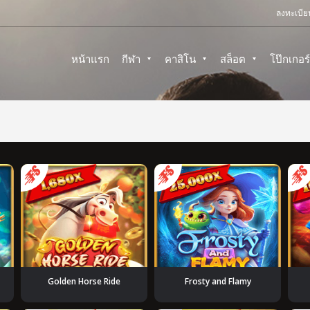
ลงทะเบีย
หน้าแรก
กีฬา
คาสิโน
สล็อต
โป๊กเกอร์
Golden Horse Ride
Frosty and Flamy