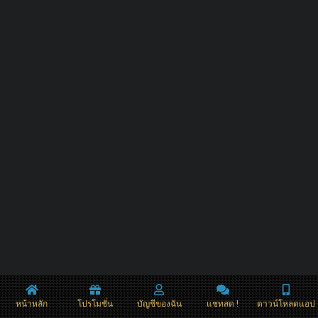
หน้าหลัก
โปรโมชั่น
บัญชีของฉัน
แชทสด !
ดาวน์โหลดแอป