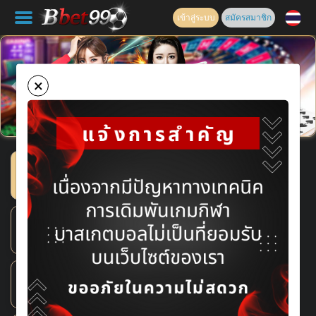
เข้าสู่ระบบ
สมัครสมาชิก
×
Previous
Nex
สล็อต
กีฬา
คาสิโน