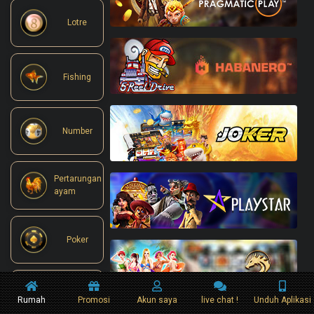
Lotre
Fishing
Number
Pertarungan
ayam
Poker
Forex
Rumah
Promosi
Akun saya
live chat !
Unduh Aplikasi