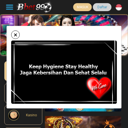
MASUK
Daftar
×
Previous
Nex
Slots
Olahraga
Kasino