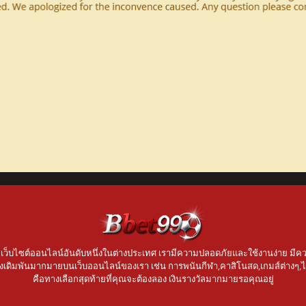
ว็บไซต์ออนไลน์อันดับหนึ่งในต่างประเทศ เรามีความปลอดภัยและใช้งานง่าย มีค
่งเดิมพันมากมายบนเว็บออนไลน์ของเรา เช่น การพนันกีฬา,คาสิโนสด,เกมส์ต่างๆ,ไพ
คือทางเลือกสุดท้ายที่คุณจะต้องลอง เงินรางวัลมากมายรอคุณอยู่