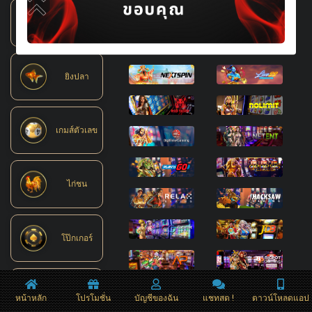
ล็อตเตอรี่
ยิงปลา
เกมส์ตัวเลข
ไก่ชน
โป๊กเกอร์
ฟอเร็กซ์
หน้าหลัก
โปรโมชั่น
บัญชีของฉัน
แชทสด !
ดาวน์โหลดแอป