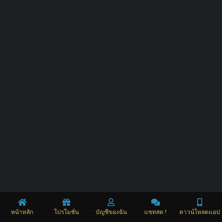
หน้าหลัก
โปรโมชั่น
บัญชีของฉัน
แชทสด !
ดาวน์โหลดแอป