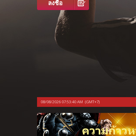
ลงชื่อ
08/08/2026 07:53:41 AM (GMT+7)