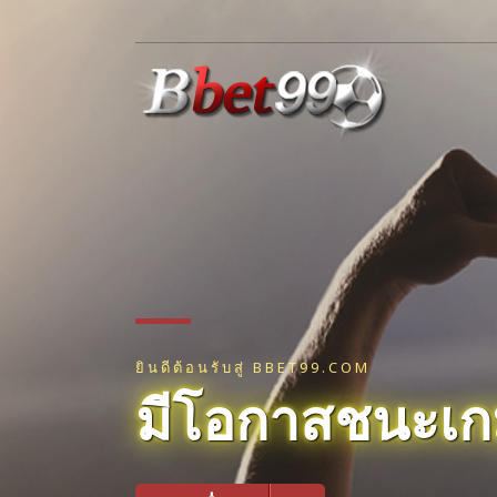
ยินดีต้อนรับสู่ BBET99.COM
มีโอกาสชนะเก