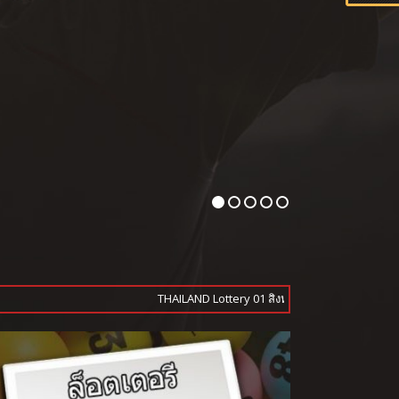
1
2
3
4
5
THAILAND Lottery 01 สิงหาคม 2026 : = รางวัลที่ 1 : 93