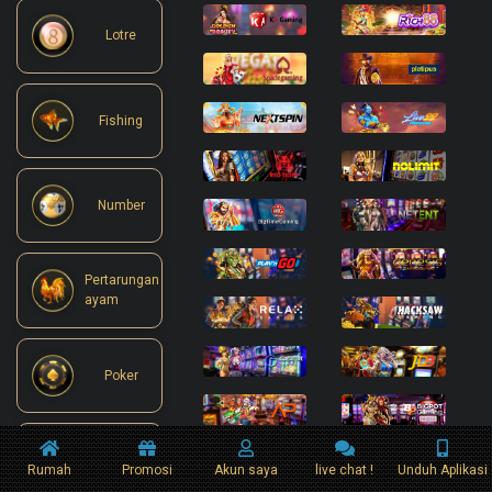
Lotre
Fishing
Number
Pertarungan
ayam
Poker
Forex
Rumah
Promosi
Akun saya
live chat !
Unduh Aplikasi