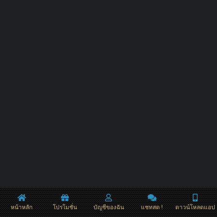
หน้าหลัก
โปรโมชั่น
บัญชีของฉัน
แชทสด !
ดาวน์โหลดแอป