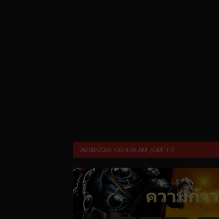
09/08/2026 10:54:37 AM (GMT+7)