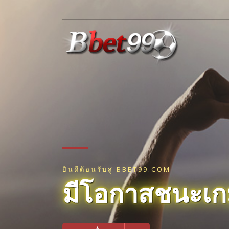
ยินดีต้อนรับสู่ BBET99.COM
มีโอกาสชนะเก