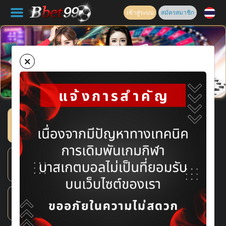
เข้าสู่ระบบ
สมัครสมาชิก
×
Previous
Nex
สล็อต
กีฬา
คาสิโน