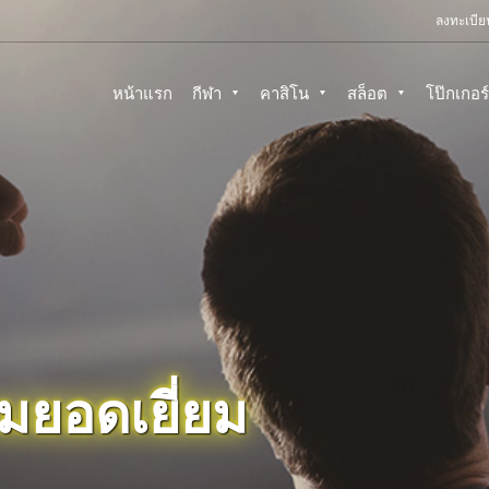
ลงทะเบีย
หน้าแรก
กีฬา
คาสิโน
สล็อต
โป๊กเกอร์
มยอดเยี่ยม