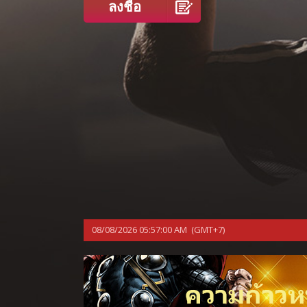
ลงชื่อ
08/08/2026 05:57:01 AM (GMT+7)