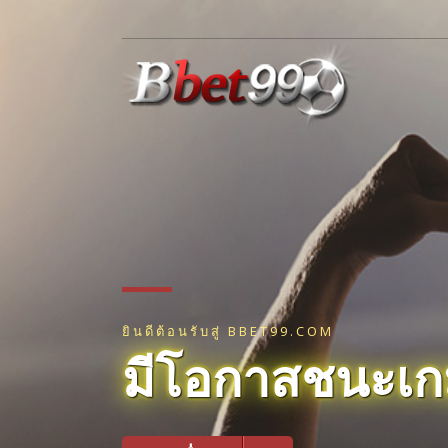
ยินดีต้อนรับสู่ BBET99.COM
มีโอกาสชนะเก