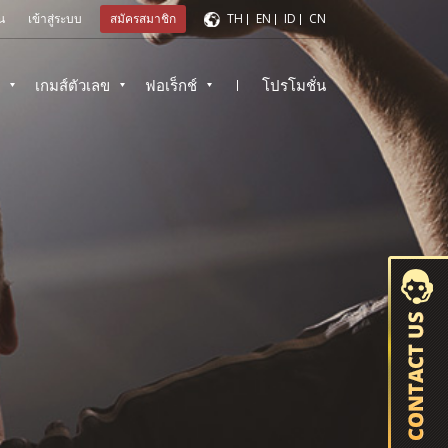
น
เข้าสู่ระบบ
สมัครสมาชิก
TH
EN
ID
CN
เกมส์ตัวเลข
ฟอเร็กช์
โปรโมชั่น