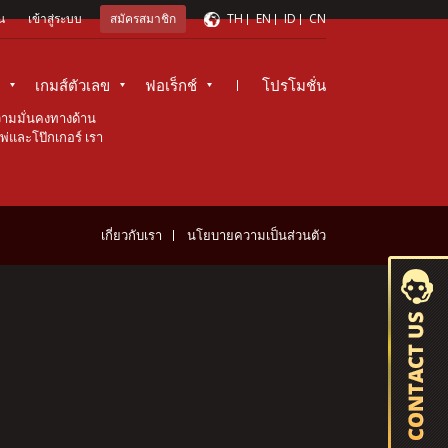
น
เข้าสู่ระบบ
สมัครสมาชิก
TH
EN
ID
CN
เกมส์ตัวเลข
ฟอเร็กช์
โปรโมชั่น
วามมั่นคงทางด้าน
่และโป๊กเกอร์ เรา
เกี่ยวกับเรา
นโยบายความเป็นส่วนตัว