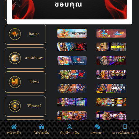
ล็อตเตอรี่
ยิงปลา
เกมส์ตัวเลข
ไก่ชน
โป๊กเกอร์
ฟอเร็กซ์
หน้าหลัก
โปรโมชั่น
บัญชีของฉัน
แชทสด !
ดาวน์โหลดแอป