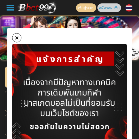
เข้าสู่ระบบ
สมัครสมาชิก
×
Previous
Nex
สล็อต
กีฬา
คาสิโน