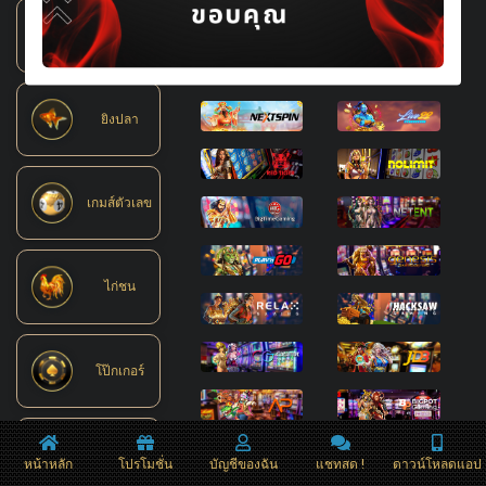
ล็อตเตอรี่
ยิงปลา
เกมส์ตัวเลข
ไก่ชน
โป๊กเกอร์
ฟอเร็กซ์
หน้าหลัก
โปรโมชั่น
บัญชีของฉัน
แชทสด !
ดาวน์โหลดแอป