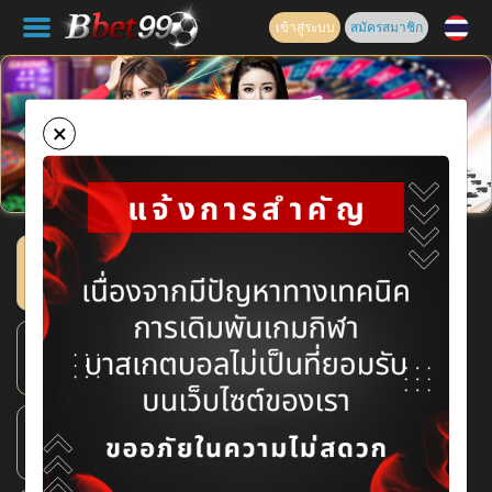
เข้าสู่ระบบ
สมัครสมาชิก
×
Previous
Nex
สล็อต
กีฬา
คาสิโน