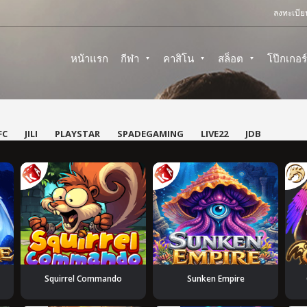
ลงทะเบีย
หน้าแรก
กีฬา
คาสิโน
สล็อต
โป๊กเกอร์
FC
JILI
PLAYSTAR
SPADEGAMING
LIVE22
JDB
Squirrel Commando
Sunken Empire