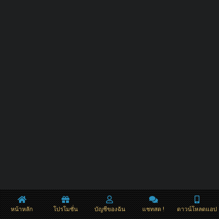
หน้าหลัก
โปรโมชั่น
บัญชีของฉัน
แชทสด !
ดาวน์โหลดแอป