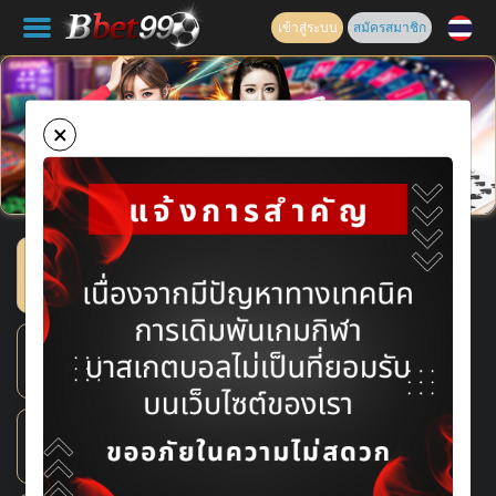
เข้าสู่ระบบ
สมัครสมาชิก
×
Previous
Nex
สล็อต
กีฬา
คาสิโน