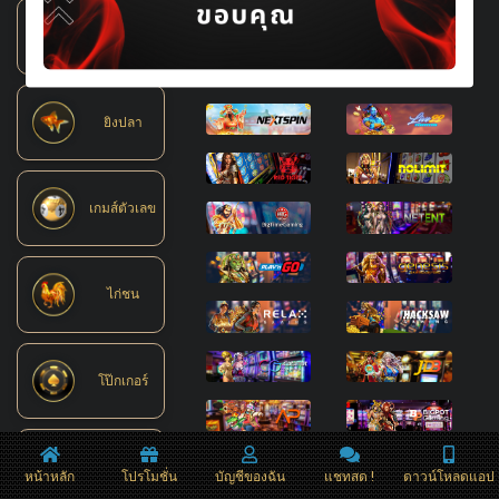
ล็อตเตอรี่
ยิงปลา
เกมส์ตัวเลข
ไก่ชน
โป๊กเกอร์
ฟอเร็กซ์
หน้าหลัก
โปรโมชั่น
บัญชีของฉัน
แชทสด !
ดาวน์โหลดแอป