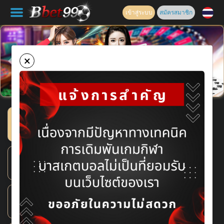
เข้าสู่ระบบ
สมัครสมาชิก
×
Previous
Nex
สล็อต
กีฬา
คาสิโน