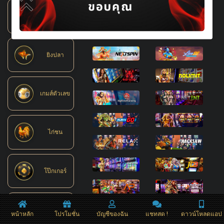
ล็อตเตอรี่
ยิงปลา
เกมส์ตัวเลข
ไก่ชน
โป๊กเกอร์
ฟอเร็กซ์
หน้าหลัก
โปรโมชั่น
บัญชีของฉัน
แชทสด !
ดาวน์โหลดแอป