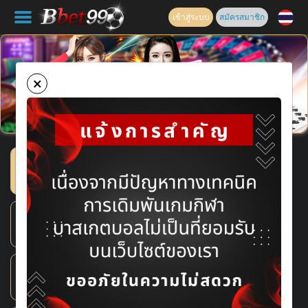
เข้าสู่ระบบ
สมัครสมาชิก
×
Previous
Nex
สล็อต
กีฬา
คาสิโน