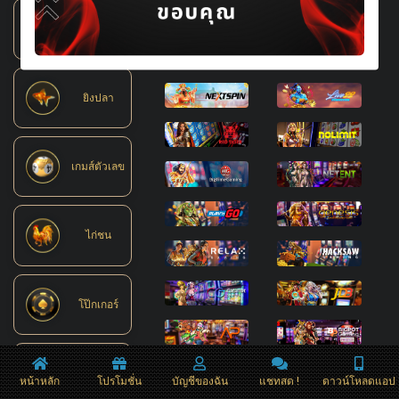
ล็อตเตอรี่
ยิงปลา
เกมส์ตัวเลข
ไก่ชน
โป๊กเกอร์
ฟอเร็กซ์
หน้าหลัก
โปรโมชั่น
บัญชีของฉัน
แชทสด !
ดาวน์โหลดแอป