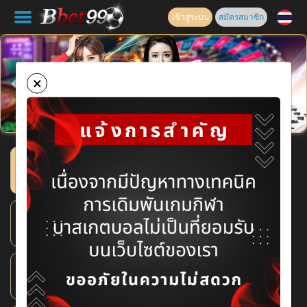
เข้าสู่ระบบ
สมัครสมาชิก
×
Previous
Nex
สล็อต
กีฬา
คาสิโน