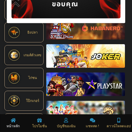
ล็อตเตอรี่
ยิงปลา
เกมส์ตัวเลข
ไก่ชน
โป๊กเกอร์
ฟอเร็กซ์
หน้าหลัก
โปรโมชั่น
บัญชีของฉัน
แชทสด !
ดาวน์โหลดแอป