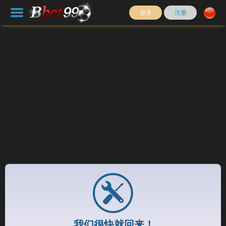
登录
注册
我们很快就回来！