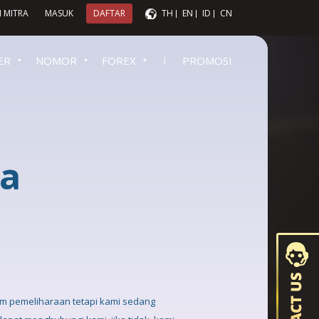
I MITRA
MASUK
DAFTAR
TH
EN
ID
CN
ER
NOMOR
FOREX
PROMOSI
ra
m pemeliharaan tetapi kami sedang