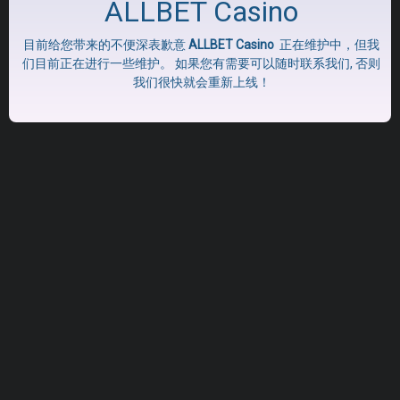
ALLBET Casino
目前给您带来的不便深表歉意
ALLBET Casino
正在维护中，但我
们目前正在进行一些维护。 如果您有需要可以随时联系我们, 否则
我们很快就会重新上线！