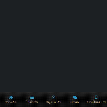
หน้าหลัก
โปรโมชั่น
บัญชีของฉัน
แชทสด !
ดาวน์โหลดแอป